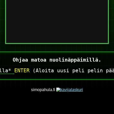
Ohjaa matoa nuolinäppäimillä.
alla*
ENTER
(Aloita uusi peli pelin pä
simopahula.fi