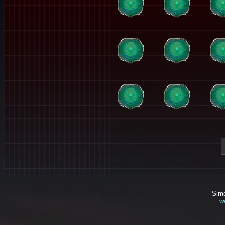
Simo
w