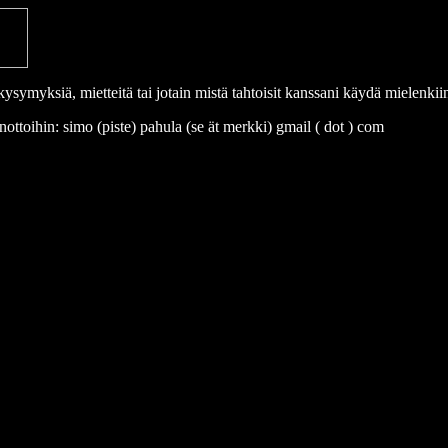
kysymyksiä, mietteitä tai jotain mistä tahtoisit kanssani käydä mielenkii
ttoihin: simo (piste) pahula (se ät merkki) gmail ( dot ) com