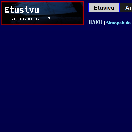
HAKU
|
Simopahula.f