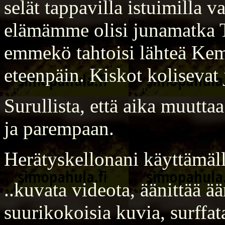
selät tappavilla istuimilla 
elämämme olisi junamatka T
emmekö tahtoisi lähteä Ke
eteenpäin. Kiskot kolisevat j
Surullista, että aika muutt
ja parempaan.
Herätyskellonani käyttämäl
..kuvata videota, äänittää ä
suurikokoisia kuvia, surffata