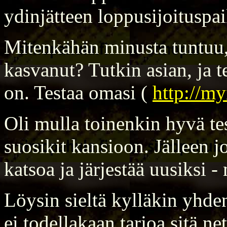
ydinjätteen loppusijoituspai
Mitenkähän minusta tuntuu, 
kasvanut? Tutkin asian, ja t
on.
Testaa omasi
(
http://my
Oli mulla toinenkin hyvä te
suosikit kansioon. Jälleen j
katsoa ja järjestää uusiksi - 
Löysin sieltä kylläkin yhd
ei todellakaan tarjoa sitä ne