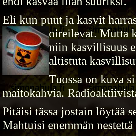
ehdi kasvaa liian suuriksi.
Eli kun puut ja kasvit harras
oireilevat. Mutta 
niin kasvillisuus e
altistuta kasvillis
Tuossa on kuva si
maitokahvia. Radioaktiivista
Pitäisi tässa jostain löytää
Mahtuisi enemmän nestettä 