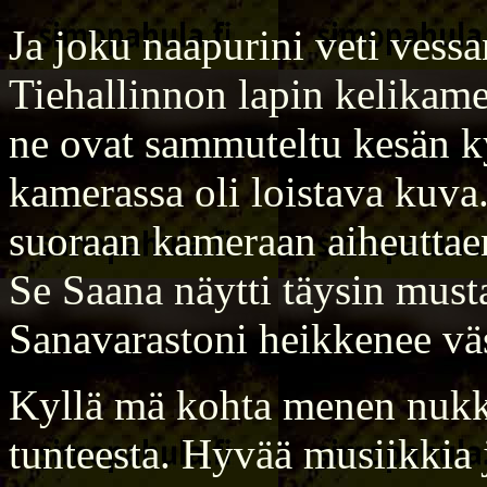
Ja joku naapurini veti vessa
Tiehallinnon lapin kelikame
ne ovat sammuteltu kesän k
kamerassa oli loistava kuva
suoraan kameraan aiheuttae
Se Saana näytti täysin musta
Sanavarastoni heikkenee v
Kyllä mä kohta menen nukk
tunteesta. Hyvää musiikkia j