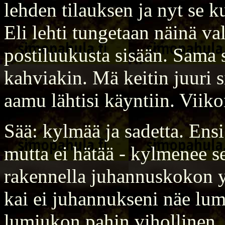
lehden tilauksen ja nyt se k
Eli lehti tungetaan näinä val
postiluukusta sisään. Sama s
kahviakin. Mä keitin juuri si
aamu lähtisi käyntiin. Viik
Sää: kylmää ja sadetta. En
mutta ei hätää - kylmenee 
rakennella juhannuskokon y
kai ei juhannukseni näe lu
lumiukon pahin vihollinen. 