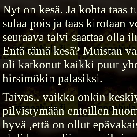
Nyt on kesä. Ja kohta taas tu
sulaa pois ja taas kirotaan 
seuraava talvi saattaa olla 
Entä tämä kesä? Muistan va
oli katkonut kaikki puut yhd
hirsimökin palasiksi.
Taivas.. vaikka onkin keski
pilvistymään enteillen huomi
hyvä ,että on ollut epävakai