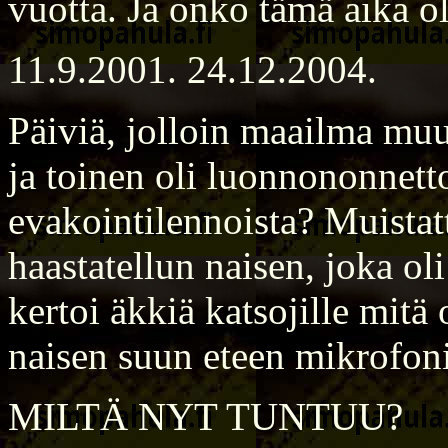
vuotta. Ja onko tämä aika o
11.9.2001. 24.12.2004.
Päiviä, jolloin maailma muu
ja toinen oli luonnononnett
evakointilennoista? Muistat
haastatellun naisen, joka o
kertoi äkkiä katsojille mitä 
naisen suun eteen mikrofon
MILTÄ NYT TUNTUU?