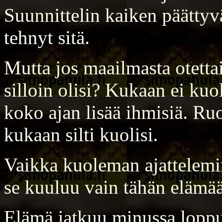
Suunnittelin kaiken päättyv
tehnyt sitä.
Mutta jos maailmasta otetta
silloin olisi? Kukaan ei kuo
koko ajan lisää ihmisiä. Ru
kukaan silti kuolisi.
Vaikka kuoleman ajattelemin
se kuuluu vain tähän elämä
Elämä jatkuu minussa loppu