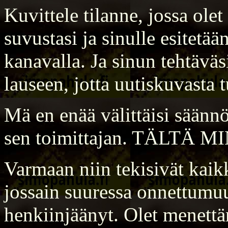
Kuvittele tilanne, jossa ole
suvustasi ja sinulle esitetä
kanavalla. Ja sinun tehtävä
lauseen, jotta uutiskuvasta 
Mä en enää välittäisi säännö
sen toimittajan. TÄLTÄ
Varmaan niin tekisivät kaikk
jossain suuressa onnettumuu
henkiinjäänyt. Olet menettä