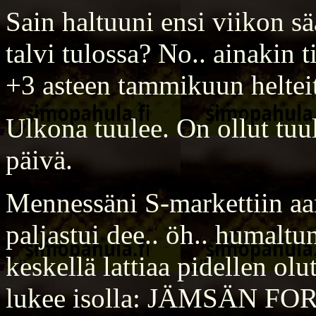
Sain haltuuni ensi viikon sä
talvi tulossa? No.. ainakin t
+3 asteen tammikuun helteit
Ulkona tuulee. On ollut tuul
päivä.
Mennessäni S-markettiin aam
paljastui dee.. öh.. humalt
keskellä lattiaa pidellen ol
lukee isolla: JÄMSÄN FORU