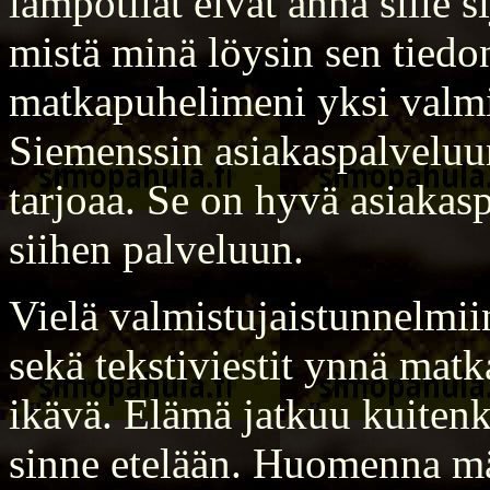
lämpötilat eivät anna sille s
mistä minä löysin sen tiedon
matkapuhelimeni yksi valmis
Siemenssin asiakaspalveluun
tarjoaa. Se on hyvä asiaka
siihen palveluun.
Vielä valmistujaistunnelmiin
sekä tekstiviestit ynnä matka
ikävä. Elämä jatkuu kuiten
sinne etelään. Huomenna mä 