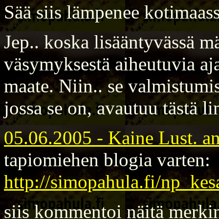
Sää siis lämpenee kotimaas
Jep.. koska lisääntyvässä m
väsymyksestä aiheutuvia aja
maate. Niin.. se valmistumis
jossa se on, avautuu tästä li
05.06.2005 - Kaine Lust. ant
tapiomiehen blogia varten:
http://simopahula.fi/np_ke
siis kommentoi näitä merkin