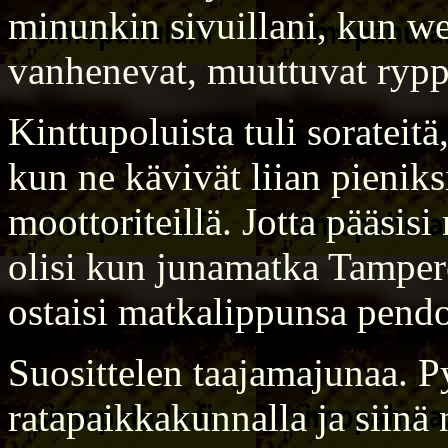
minunkin sivuillani, kun w
vanhenevat, muuttuvat rypp
Kinttupoluista tuli sorateitä,
kun ne kävivät liian pieniksi
moottoriteillä. Jotta pääsis
olisi kun junamatka Tamper
ostaisi matkalippunsa pend
Suosittelen taajamajunaa. P
ratapaikkakunnalla ja siin