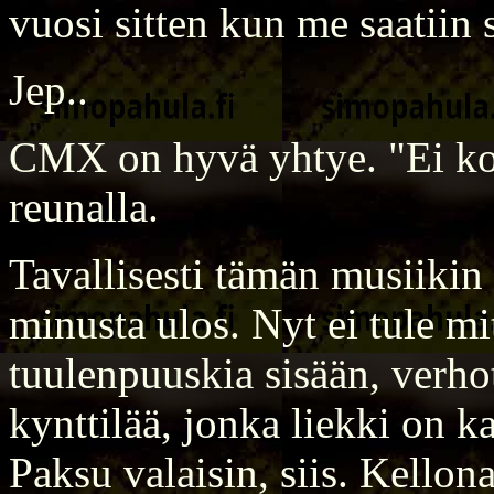
vuosi sitten kun me saatiin 
Jep..
CMX on hyvä yhtye. "Ei kos
reunalla.
Tavallisesti tämän musiikin 
minusta ulos. Nyt ei tule mi
tuulenpuuskia sisään, verhot
kynttilää, jonka liekki on k
Paksu valaisin, siis. Kell