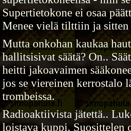
Supertietokone ei osaa päät
Menee vielä tilttiin ja sitten
Mutta onkohan kaukaa hauttu
hallitsisivat säätä? On.. Sää
heitti jakoavaimen sääkoneen
jos se viereinen kerrostalo 
trombeissa.
Radioaktiivista jätettä.. Lu
loistava kuppi. Suosittelen o