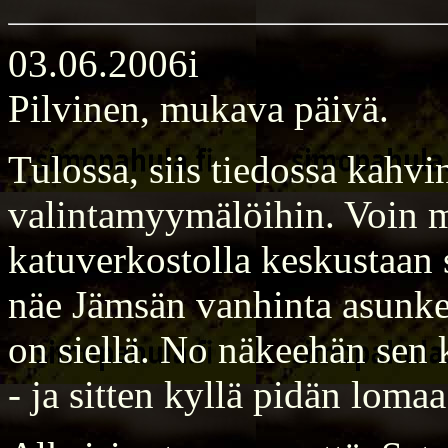
03.06.2006i
Pilvinen, mukava päivä.
Tulossa, siis tiedossa kahv
valintamyymälöihin. Voin ma
katuverkostolla keskustaan se
näe Jämsän vanhinta asunke
on siellä. No näkeehän sen k
- ja sitten kyllä pidän loma