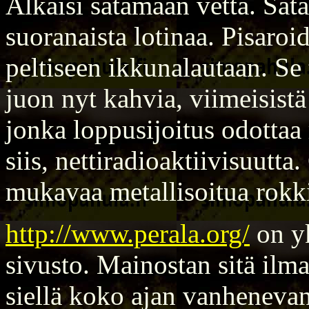
Alkaisi satamaan vettä. Sata
suoranaista lotinaa. Pisaroi
peltiseen ikkunalautaan. Se 
juon nyt kahvia, viimeisistä
jonka loppusijoitus odottaa
siis, nettiradioaktiivisuutt
mukavaa metallisoitua rokk
http://www.perala.org/
on y
sivusto. Mainostan sitä ilm
siellä koko ajan vanhenevan