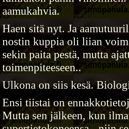
aamukahvia.
Haen sitä nyt. Ja aamutuurill
nostin kuppia oli liian voi
sekin paita pestä, mutta ajat
toimenpiteeseen..
Ulkona on siis kesä. Biolog
Ensi tiistai on ennakkotieto
Mutta sen jälkeen, kun ilmat
supertietokoneensa - niin s