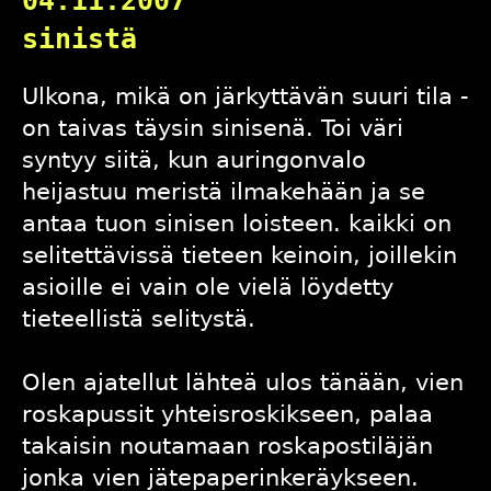
04.11.2007
sinistä
Ulkona, mikä on järkyttävän suuri tila -
on taivas täysin sinisenä. Toi väri
syntyy siitä, kun auringonvalo
heijastuu meristä ilmakehään ja se
antaa tuon sinisen loisteen. kaikki on
selitettävissä tieteen keinoin, joillekin
asioille ei vain ole vielä löydetty
tieteellistä selitystä.
Olen ajatellut lähteä ulos tänään, vien
roskapussit yhteisroskikseen, palaa
takaisin noutamaan roskapostiläjän
jonka vien jätepaperinkeräykseen.