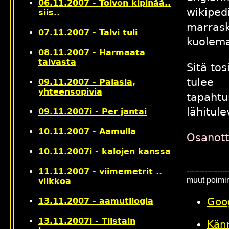
06.11.2007 - Toivon kipinää..
wikipe
siis..
marrask
07.11.2007 - Talvi tuli
kuolema
08.11.2007 - Harmaata
taivasta
Sitä tos
tulee
09.11.2007 - Palasia,
yhteensopivia
tapaht
lähitul
09.11.2007i - Per jantai
10.11.2007 - Aamulla
Osanott
10.11.2007i - kalojen kanssa
----------------
11.11.2007 - viimemetrit ..
muut poimin
viikkoa
Goog
13.11.2007 - aamutilogia
13.11.2007i - Tiistain
Kän