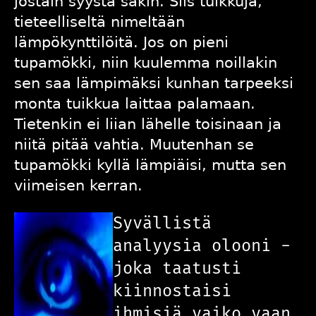
jostain syystä säkin. Siis tuikkuja,
tieteelliseltä nimeltään
lämpökynttilöitä. Jos on pieni
tupamökki, niin kuulemma noillakin
sen saa lämpimäksi kunhan tarpeeksi
monta tuikkua laittaa palamaan.
Tietenkin ei liian lähelle toisinaan ja
niitä pitää vahtia. Muutenhan se
tupamökki kyllä lämpiäisi, mutta sen
viimeisen kerran.
Syvällistä
analyysia olooni -
joka taatusti
kiinnostaisi
ihmisiä vaiko vaan