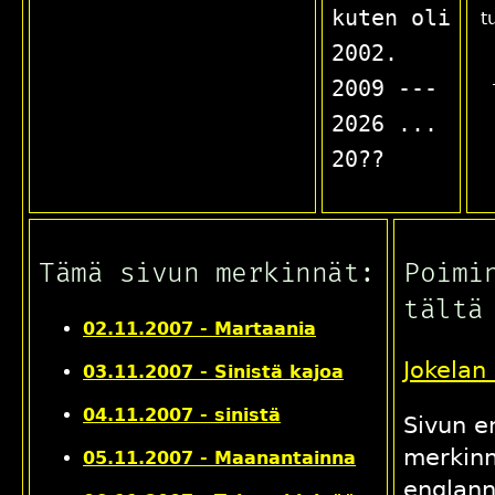
kuten oli
t
2002.
2009 ---
2026 ...
20??
Tämä sivun merkinnät:
Poimi
tältä
02.11.2007 - Martaania
Jokelan
03.11.2007 - Sinistä kajoa
04.11.2007 - sinistä
Sivun e
merkinn
05.11.2007 - Maanantainna
englann