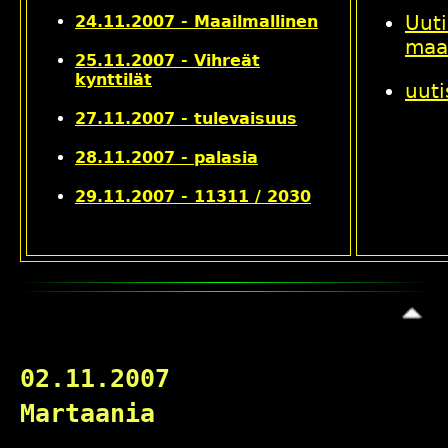
Uuti
24.11.2007 - Maailmallinen
maa
25.11.2007 - Vihreät
kynttilät
uuti
27.11.2007 - tulevaisuus
28.11.2007 - palasia
29.11.2007 - 11311 / 2030
02.11.2007
Martaania