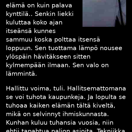
elämä on kuin palava
kynttilä.. Senkin liekki
kuluttaa koko ajan
itseänsä kunnes
sammuu koska polttaa itsensä
loppuun. Sen tuottama lämpö nousee
ylöspäin hävitäkseen sitten
kylmempään ilmaan. Sen valo on
lämmintä.
Hallittu voima, tuli. Hallitsemattomana
se voi tuhota kaupunkeja. Ja lopulta se
tuhoaa kaiken elämän tältä kiveltä,
mikä on selvinnyt ihmiskunnasta.
Kunhan kuluu tuhansia vuosia, niin
ehtii tapahtua paljon asioita. Tekniikka