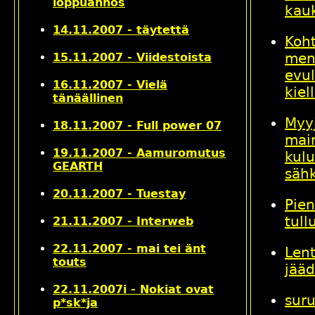
loppuannos
kau
14.11.2007 - täytettä
Koh
men
15.11.2007 - Viidestoista
evul
16.11.2007 - Vielä
kiel
tänäällinen
Myyj
18.11.2007 - Full power 07
mai
19.11.2007 - Aamuromutus
kulu
GEARTH
säh
20.11.2007 - Tuestay
Pien
tull
21.11.2007 - Interweb
22.11.2007 - mai tei änt
Lent
touts
jääd
22.11.2007i - Nokiat ovat
suru
p*sk*ja