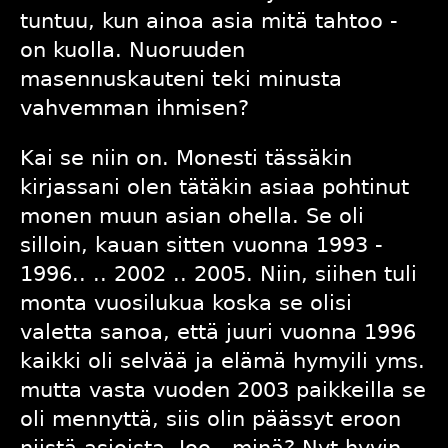
tuntuu, kun ainoa asia mitä tahtoo -
on kuolla. Nuoruuden
masennuskauteni teki minusta
vahvemman ihmisen?
Kai se niin on. Monesti tässäkin
kirjassani olen tätäkin asiaa pohtinut
monen muun asian ohella. Se oli
silloin, kauan sitten vuonna 1993 -
1996.. .. 2002 .. 2005. Niin, siihen tuli
monta vuosilukua koska se olisi
valetta sanoa, että juuri vuonna 1996
kaikki oli selvää ja elämä hymyili yms.
mutta vasta vuoden 2003 paikkeilla se
oli mennyttä, siis olin päässyt eroon
niistä asioista. Joo.. minä? Nyt hyvin