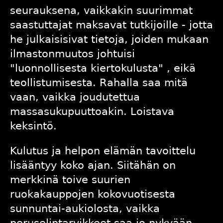
seurauksena, vaikkakin suurimmat
saastuttajat maksavat tutkijoille - jotta
he julkaisisivat tietoja, joiden mukaan
ilmastonmuutos johtuisi
"luonnollisesta kiertokulusta" , eikä
teollistumisesta. Rahalla saa mitä
vaan, vaikka joudutettua
massasukupuuttoakin. Loistava
keksintö.
Kulutus ja helpon elämän tavoittelu
lisääntyy koko ajan. Siitähän on
merkkinä toive suurien
ruokakauppojen kokovuotisesta
sunnuntai-aukiolosta, vaikka
peruselintarvikkeet saa jo nykyään