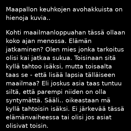
Maapallon keuhkojen
avohakkuista
on
hienoja kuvia..
Kohti maailmanloppuahan tässä ollaan
koko ajan menossa. Elämän
jatkaminen? Olen mies jonka tarkoitus
olisi kai jatkaa sukua. Toisinaan sitä
kyllä tahtoo isäksi, mutta toisaalta
taas se - että lisää lapsia tälläiseen
maailmaa? Eli joskus asia taas tuntuu
siltä, että parempi niiden on olla
syntymättä. Sääli.. oikeastaan mä
kyllä tahtoisin isäksi. Ei järkevää tässä
elämänvaiheessa tai olisi jos asiat
olisivat toisin.