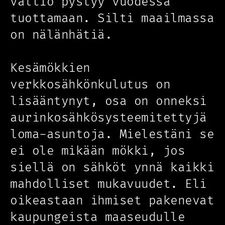
valtio pystyy vuodessa
tuottamaan. Silti maailmassa
on nälänhätiä.
Kesämökkien
verkkosähkönkulutus on
lisääntynyt, osa on onneksi
aurinkosähkösysteemitettyjä
loma-asuntoja. Mielestäni se
ei ole mikään mökki, jos
siellä on sähköt ynnä kaikki
mahdolliset mukavuudet. Eli
oikeastaan ihmiset pakenevat
kaupungeista maaseudulle