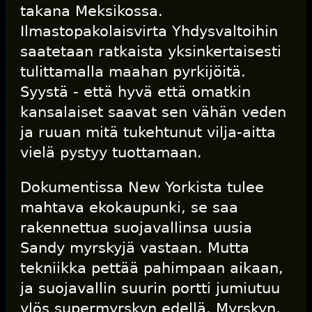
takana Meksikossa.
Ilmastopakolaisvirta Yhdysvaltoihin
saatetaan ratkaista yksinkertaisesti
tulittamalla maahan pyrkijöitä.
Syystä - että hyvä että omatkin
kansalaiset saavat sen vähän veden
ja ruuan mitä tukehtunut vilja-aitta
vielä pystyy tuottamaan.
Dokumentissa New Yorkista tulee
mahtava ekokaupunki, se saa
rakennettua suojavallinsa uusia
Sandy myrskyjä vastaan. Mutta
tekniikka pettää pahimpaan aikaan,
ja suojavallin suurin portti jumiutuu
ylös supermyrskyn edellä. Myrskyn,