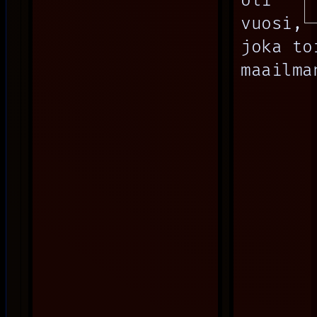
oli
vuosi,
joka to
maailma