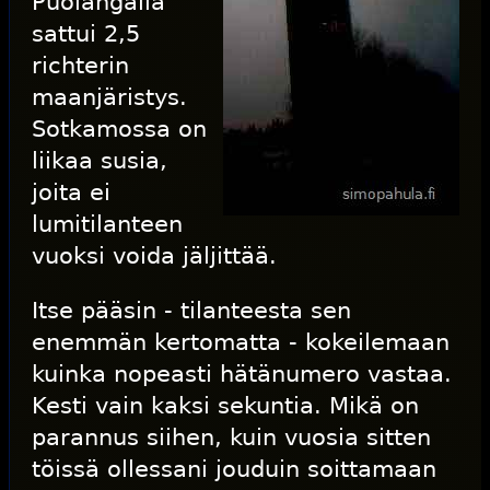
Puolangalla
sattui 2,5
richterin
maanjäristys.
Sotkamossa on
liikaa susia,
joita ei
lumitilanteen
vuoksi voida jäljittää.
Itse pääsin - tilanteesta sen
enemmän kertomatta - kokeilemaan
kuinka nopeasti hätänumero vastaa.
Kesti vain kaksi sekuntia. Mikä on
parannus siihen, kuin vuosia sitten
töissä ollessani jouduin soittamaan