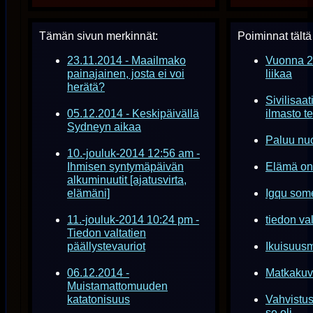
Tämän sivun merkinnät:
Poiminnat tältä 
23.11.2014 - Maailmako
Vuonna 20
painajainen, josta ei voi
liikaa
herätä?
Sivilisaa
05.12.2014 - Keskipäivällä
ilmasto te
Sydneyn aikaa
Paluu nuo
10.-jouluk-2014 12:56 am -
Ihmisen syntymäpäivän
Elämä on.
alkuminuutit [ajatusvirta,
elämäni]
Igqu som
11.-jouluk-2014 10:24 pm -
tiedon val
Tiedon valtatien
päällystevauriot
Ikuisuus
06.12.2014 -
Matkakuv
Muistamattomuuden
katatonisuus
Vahvistus
se oli