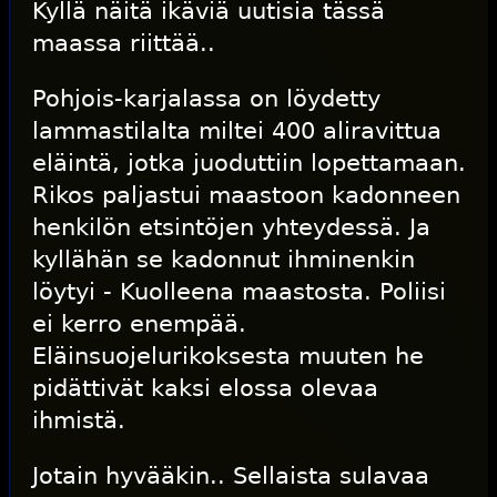
Kyllä näitä ikäviä uutisia tässä
maassa riittää..
Pohjois-karjalassa on löydetty
lammastilalta miltei 400 aliravittua
eläintä, jotka juoduttiin lopettamaan.
Rikos paljastui maastoon kadonneen
henkilön etsintöjen yhteydessä. Ja
kyllähän se kadonnut ihminenkin
löytyi - Kuolleena maastosta. Poliisi
ei kerro enempää.
Eläinsuojelurikoksesta muuten he
pidättivät kaksi elossa olevaa
ihmistä.
Jotain hyvääkin.. Sellaista sulavaa