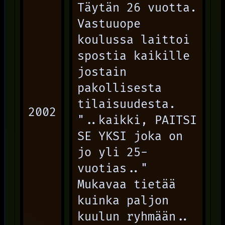
Täytän 26 vuotta.
Vastuuope
koulussa laittoi
spostia kaikille
jostain
pakollisesta
tilaisuudesta.
2002
"..kaikki, PAITSI
SE YKSI joka on
jo yli 25-
vuotias.."
Mukavaa tietää
kuinka paljon
kuulun ryhmään..