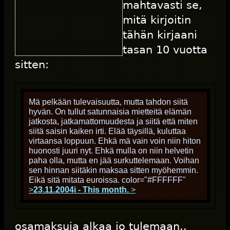
mahtavasti se,
mitä kirjoitin
tähän kirjaani
tasan 10 vuotta
sitten:
Mä pelkään tulevaisuutta, mutta tahdon siitä
hyvän. On tullut satunnaisia mietteitä elämän
jatkosta, jatkamattomuudesta ja siitä että miten
siitä saisin kaiken irti. Elää täysillä, kuluttaa
virtaansa loppuun. Ehkä mä vain voin niin hiton
huonosti juuri nyt. Ehkä mulla on niin helvetin
paha olla, mutta en jää surkuttelemaan. Voihan
sen hinnan siitäkin maksaa sitten myöhemmin.
Eikä sitä mitata euroissa. color="#FFFFFF"
>
23.11.2004i - This month.
>
osamaksuja alkaa jo tulemaan..