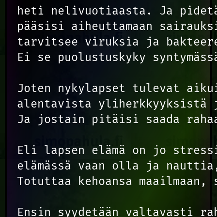
heti nelivuotiaasta. Ja pidet
pääsisi aiheuttamaan sairauks
tarvitsee viruksia ja bakteer
Ei se puolustuskyky syntymässä
Joten nykylapset tulevat aiku
alentavista yliherkkyyksistä 
Ja jostain pitäisi saada rahaa
Eli lapsen elämä on jo stress
elämässä vaan olla ja nauttia,
Totuttaa kehoansa maailmaan, 
Ensin syydetään valtavasti rah