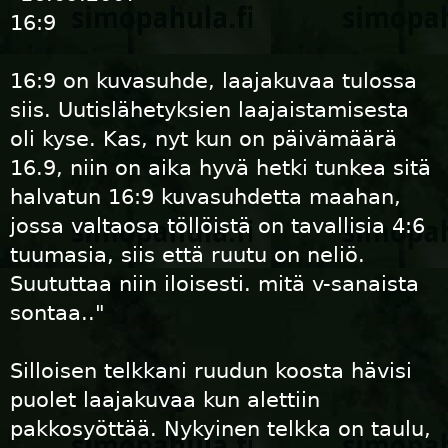
16:9
16:9 on kuvasuhde, laajakuvaa tulossa
siis. Uutislähetyksien laajaistamisesta
oli kyse. Kas, nyt kun on päivämäärä
16.9, niin on aika hyvä hetki tunkea sitä
halvatun 16:9 kuvasuhdetta maahan,
jossa valtaosa töllöistä on tavallisia 4:6
tuumasia, siis että ruutu on neliö.
Suututtaa niin iloisesti. mitä v-sanaista
sontaa.."
Silloisen telkkani ruudun koosta hävisi
puolet laajakuvaa kun alettiin
pakkosyöttää. Nykyinen telkka on taulu,