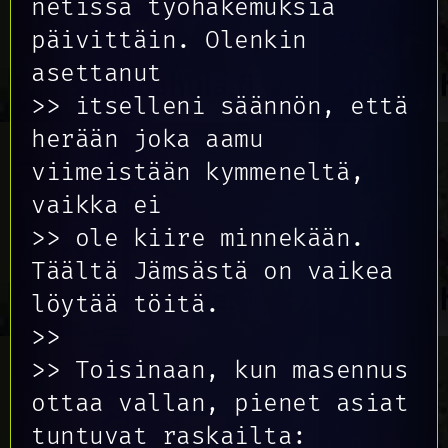
netissä työhakemuksia
päivittäin. Olenkin
asettanut
>> itselleni säännön, että
herään joka aamu
viimeistään kymmeneltä,
vaikka ei
>> ole kiire minnekään.
Täältä Jämsästä on vaikea
löytää töitä.
>>
>> Toisinaan, kun masennus
ottaa vallan, pienet asiat
tuntuvat raskailta: