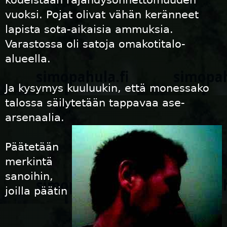
kodeistaan räjähdysonnettomuuden
vuoksi. Pojat olivat vähän keränneet
lapista sota-aikaisia ammuksia.
Varastossa oli satoja omakotitalo-
alueella.
Ja kysymys kuuluukin, että monessako
talossa säilytetään tappavaa ase-
arsenaalia.
Päätetään
merkintä
sanoihin,
joilla päätin