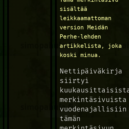
sisältää
leikkaamattoman
version Meidän
Perhe-lehden
artikkelista, joka
koski minua.
Nettipäiväkirja
siirtyi
kuukausittaisist
merkintäsivuista
vuodenajallisiin
tämän
merkintäsivun