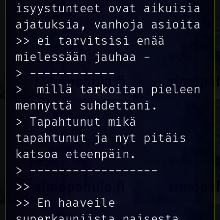
isyystunteet ovat aikuisia
ajatuksia, vanhoja asioita
>> ei tarvitsisi enää
mielessään jauhaa -
> ------------
> millä tarkoitan pieleen
mennyttä suhdettani.
> Tapahtunut mikä
tapahtunut ja nyt pitäis
katsoa eteenpäin.
> ------------------
>>
>> En haaveile
superkauniista naisesta,