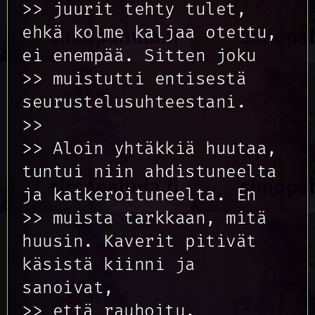
>> juurit tehty tulet,
ehkä kolme kaljaa otettu,
ei enempää. Sitten joku
>> muistutti entisestä
seurustelusuhteestani.
>>
>> Aloin yhtäkkiä huutaa,
tuntui niin ahdistuneelta
ja katkeroituneelta. En
>> muista tarkkaan, mitä
huusin. Kaverit pitivät
käsistä kiinni ja
sanoivat,
>> että rauhoitu.