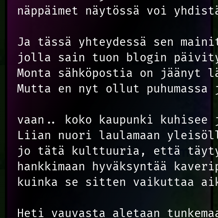
näppäimet näytössä voi yhdistä
Ja tässä yhteydessä sen maini
jolla sain tuon blogin päivit
Monta sähköpostia on jäänyt l
Mutta en nyt ollut puhumassa j
vaan.. koko kaupunki kuhisee 
Liian nuori laulamaan yleisöl
jo tätä kulttuuria, että täyt
hankkimaan hyväksyntää kaveri
kuinka se sitten vaikuttaa ai
Heti vauvasta aletaan tunkema