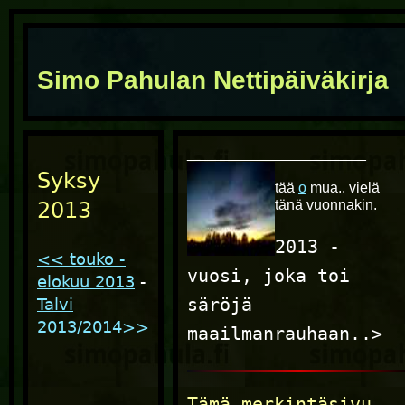
Simo Pahulan Nettipäiväkirja
______________________
Syksy
tää
o
mua.. vielä
tänä vuonnakin.
2013
2013 -
<< touko -
vuosi, joka toi
elokuu 2013
-
säröjä
Talvi
2013/2014>>
maailmanrauhaan..>
Tämä merkintäsivu