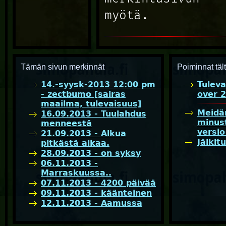
myötä.
Tämän sivun
merkinnät
Poiminnat tält
14.-syysk-2013 12:00 pm
Tulev
- zectbumo [sairas
over 
maailma, tulevaisuus]
Meidän
16.09.2013 - Tuulahdus
minus
menneestä
versi
21.09.2013 - Alkua
Jälkit
pitkästä aikaa.
28.09.2013 - on syksy
06.11.2013 -
Marraskuussa..
07.11.2013 - 4200 päivää
09.11.2013 - käänteinen
12.11.2013 - Aamussa