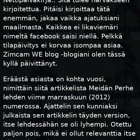
Nettipäiväkirja.. Sitä tulee harvakseen
kirjoitettua. Pitäisi kirjoittaa tätä
enemmän, jakaa vaikka ajatuksiani
maailmasta. Kaikkea ei likaviemäri
nimeltä facebook saisi niellä. Pelkkä
tilapäivitys ei korvaa isompaa asiaa.
Zimcam WE blog -blogiani olen tässä
kyllä päivittänyt.
Eräästä
asiasta
on kohta vuosi,
nimittäin siitä artikkelista Meidän Perhe
lehden viime marraskuun (2012)
numerossa. Ajattelin sen kunniaksi
julkaista sen artikkelin täyden version,
itse lehdessähän se oli lyhempi. Otettu
paljon pois, mikä ei ollut relevanttia itse