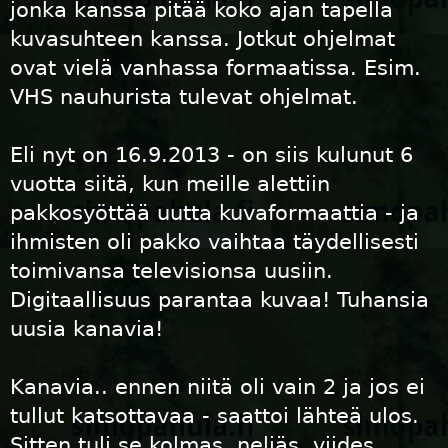
jonka kanssa pitää koko ajan tapella
kuvasuhteen kanssa. Jotkut ohjelmat
ovat vielä vanhassa formaatissa. Esim.
VHS nauhurista tulevat ohjelmat.
Eli nyt on 16.9.2013 - on siis kulunut 6
vuotta siitä, kun meille alettiin
pakkosyöttää uutta kuvaformaattia - ja
ihmisten oli pakko vaihtaa täydellisesti
toimivansa televisionsa uusiin.
Digitaallisuus parantaa kuvaa! Tuhansia
uusia kanavia!
Kanavia.. ennen niitä oli vain 2 ja jos ei
tullut katsottavaa - saattoi lähteä ulos.
Sitten tuli se kolmas, neljäs, viides...