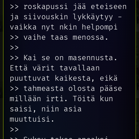
>> roskapussi jää eteiseen
ja siivouskin lykkäytyy -
vaikka nyt nkin helpompi
>> vaihe taas menossa.
>>
>> Kai se on masennusta.
Että värit tavallaan
puuttuvat kaikesta, eikä
>> tahmeasta olosta pääse
millään irti. Töitä kun
saisi, niin asia
muuttuisi.
>>