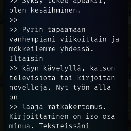
>> Syksy tekee apeaksi,
olen kesäihminen.
>>
>> Pyrin tapaamaan
vanhempiani viikoittain ja
mökkeilemme yhdessä.
Iltaisin
>> käyn kävelyllä, katson
televisiota tai kirjoitan
novelleja. Nyt työn alla
on
>> laaja matkakertomus.
Kirjoittaminen on iso osa
minua. Teksteissäni